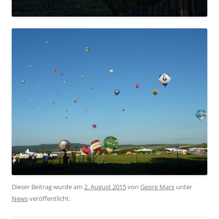
Dieser Beitrag wurde am
2. August 2015
von
Georg Marx
unter
News
veröffentlicht.