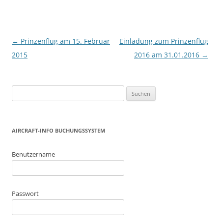
Beitragsnavigation
←
Prinzenflug am 15. Februar
Einladung zum Prinzenflug
2015
2016 am 31.01.2016
→
Suchen
nach:
AIRCRAFT-INFO BUCHUNGSSYSTEM
Benutzername
Passwort