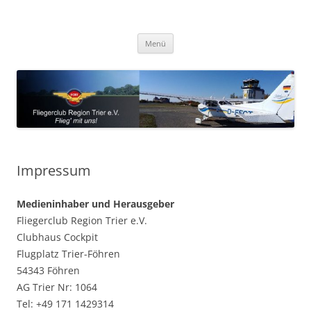
Zum
Inhalt
Fliegerclub Region Trier e.V.
springen
Flieg' mit uns!
Menü
Impressum
Medieninhaber und Herausgeber
Fliegerclub Region Trier e.V.
Clubhaus Cockpit
Flugplatz Trier-Föhren
54343 Föhren
AG Trier Nr: 1064
Tel: +49 171 1429314