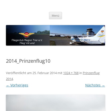
Zum
Inhalt
Fliegerclub Region Trier e.V.
springen
Flieg' mit uns!
Menü
2014_Prinzenflug10
Veröffentlicht am
25. Februar 2014
mit
1024 × 768
in
Prinzenflug
2014
.
← Vorheriges
Nächstes →